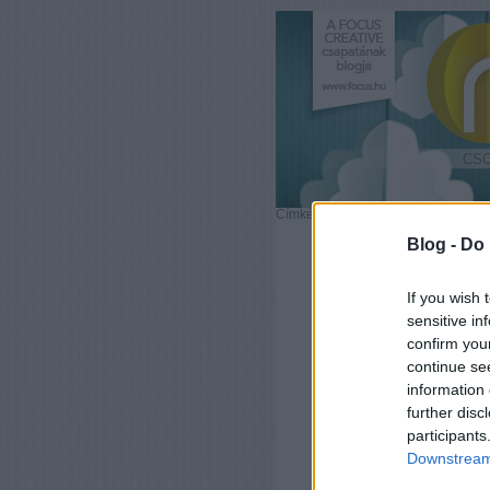
CS
Címkék
»
Jégkrém
Blog -
Do 
If you wish 
Óriás fagyik
sensitive in
confirm you
2013.07.10. 10:37 ::
Focusteam
continue se
Ebbe
information 
egy 
further disc
megt
participants
élet
Downstream 
tula