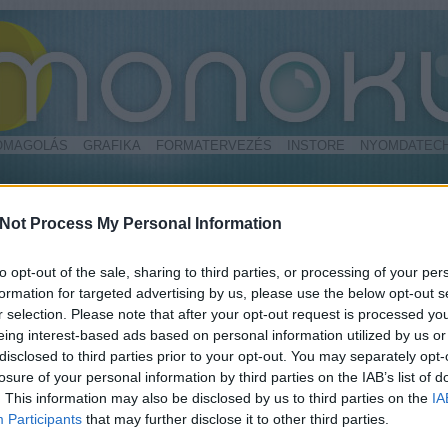
OMAGOLÁS
GRAFIKA
FORMATERVEZÉS
INSTORE
NYOMDATECH
Not Process My Personal Information
to opt-out of the sale, sharing to third parties, or processing of your per
formation for targeted advertising by us, please use the below opt-out s
r selection. Please note that after your opt-out request is processed y
3D
(
1
)
A
Tumiński
(
1
)
eing interest-based ads based on personal information utilized by us or
(
1
)
Ambig
n a nagy melegben mindenkinek összefut a nyál a szájában
disclosed to third parties prior to your opt-out. You may separately opt-
Arculat
(
5
gusztusos fagyi, vagy jégkrém láttán. Ez még akkor is
Attrap
(
1
)
losure of your personal information by third parties on the IAB’s list of
(
1
)
Bor
(
2
)
örténik, ha ezek az ínyencségek nem igaziak. Peter Anton
. This information may also be disclosed by us to third parties on the
IA
Bútor
(
1
)
hű élelmiszer-szobrai teljesen megtévesztőek, egyetlen
Ceruza
(
1
)
Participants
that may further disclose it to other third parties.
Cipzár
(
1
)
jdonságuk mégis elárulja őket - a…
Csomagol