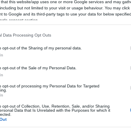
 that this website/app uses one or more Google services and may gath
Display
(
4
Ékszer c
including but not limited to your visit or usage behaviour. You may click 
Freitas
(
1
)
 to Google and its third-party tags to use your data for below specifi
Felhő
(
1
)
Festmény
ogle consent section.
attrap
(
1
)
Graffiti
(
1
)
Tetszik
0
(
1
)
Holton
l Data Processing Opt Outs
Wheels
(
6
)
Humor
(
1
)
Illusztrác
o opt-out of the Sharing of my personal data.
JasonL
(
1
matervezés
Peter Anton
Joghurt
(
1
In
Calugi
(
1
)
Karácson
(
1
)
Kézmű
o opt-out of the Sale of my Personal Data.
Lámpa
(
1
)
(
1
)
Logó
(
In
Migliaro
(
1
)
Matrac
(
1
)
Micael But
to opt-out of processing my Personal Data for Targeted
Millenáris
ing.
Naptár
(
1
)
In
Névjegyk
Nyomdate
operator á
o opt-out of Collection, Use, Retention, Sale, and/or Sharing
Origami
(
ersonal Data that Is Unrelated with the Purposes for which it
Papírpohá
lected.
(
1
)
Peter 
Out
(
4
)
Póker
királya
(
1
)
Erixon
(
1
)