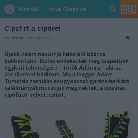
Monokli | Focus Creative
Cipzárt a cipőre!
Focusteam
•
2015. június 17.
2
Újabb Adam nevű ifjú feltaláló titánra
bukkantunk. Biztos emlékeztek még csapatunk
egykori tehetségére – Török Ádámra – aki az
övrollerével
hódított. Ma a lengyel Adam
Tumiński zseniális és ugyancsak garázs-barkács
találmányát mutatjuk meg nektek, a cipzáras
cipőfűző-helyettesítőt.