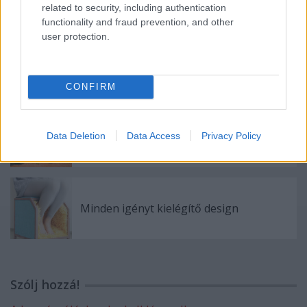
related to security, including authentication
functionality and fraud prevention, and other
user protection.
5. Hot Wheels Apák és fiúk napja
CONFIRM
Apák és Fiúk napja - 2014. tavasz
Data Deletion
Data Access
Privacy Policy
Minden igényt kielégítő design
Szólj hozzá!