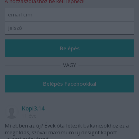
A hozzászóláshoz be kell lépned!
VAGY
Kopi3.14
11 éve
Mi ebben az új? Évek óta létezik bakancsokhoz ez a
megoldás, szóval maximum új designt kapott