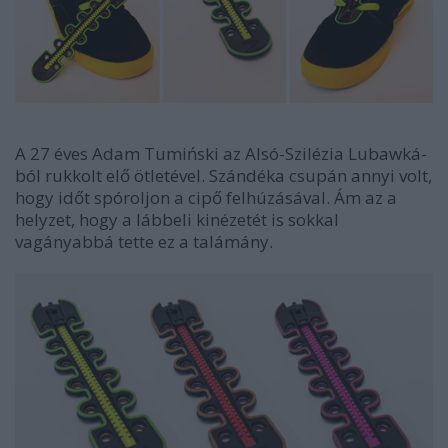
A 27 éves Adam Tumiński az Alsó-Szilézia Lubawká-
ból rukkolt elő ötletével. Szándéka csupán annyi volt,
hogy időt spóroljon a cipő felhúzásával. Ám az a
helyzet, hogy a lábbeli kinézetét is sokkal
vagányabbá tette ez a talámány.