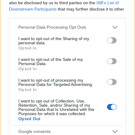
also be disclosed by us to third parties on the
IAB’s List of
Downstream Participants
that may further disclose it to other
third parties.
Please note that this website/app uses one or more Google
Personal Data Processing Opt Outs
services and may gather and store information including but
not limited to your visit or usage behaviour. You may click to
I want to opt-out of the Sharing of my
personal data.
grant or deny consent to Google and its third-party tags to
Opted In
use your data for below specified purposes in below Google
consent section.
I want to opt-out of the Sale of my
Personal Data.
Opted In
I want to opt-out of processing my
Personal Data for Targeted Advertising.
Opted In
Forrás:
http://mambiznes.pl
I want to opt-out of Collection, Use,
Retention, Sale, and/or Sharing of my
Personal Data that Is Unrelated with the
Purposes for which it was collected.
Ha tetszett a cikk, csatlakozz hozzánk a
Opted Out
Facebookon!
Google consents