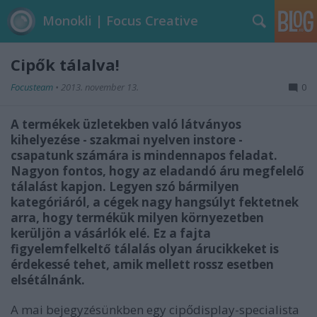
Monokli | Focus Creative
Cipők tálalva!
Focusteam
•
2013. november 13.
0
A termékek üzletekben való látványos
kihelyezése - szakmai nyelven instore -
csapatunk számára is mindennapos feladat.
Nagyon fontos, hogy az eladandó áru megfelelő
tálalást kapjon. Legyen szó bármilyen
kategóriáról, a cégek nagy hangsúlyt fektetnek
arra, hogy termékük milyen környezetben
kerüljön a vásárlók elé. Ez a fajta
figyelemfelkeltő tálalás olyan árucikkeket is
érdekessé tehet, amik mellett rossz esetben
elsétálnánk.
A mai bejegyzésünkben egy cipődisplay-specialista