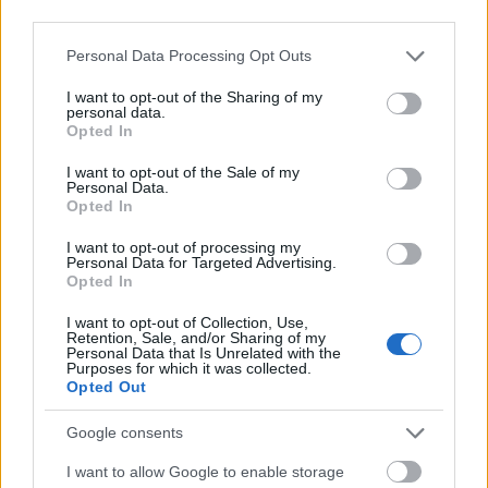
third parties.
Please note that this website/app uses one or more Google
Personal Data Processing Opt Outs
services and may gather and store information including but
not limited to your visit or usage behaviour. You may click to
I want to opt-out of the Sharing of my
personal data.
grant or deny consent to Google and its third-party tags to
Opted In
use your data for below specified purposes in below Google
consent section.
I want to opt-out of the Sale of my
Personal Data.
Opted In
I want to opt-out of processing my
Personal Data for Targeted Advertising.
Opted In
I want to opt-out of Collection, Use,
Retention, Sale, and/or Sharing of my
Personal Data that Is Unrelated with the
Purposes for which it was collected.
Opted Out
Google consents
I want to allow Google to enable storage