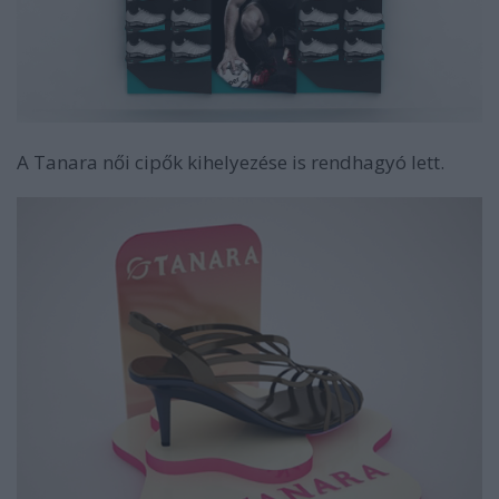
A Tanara női cipők kihelyezése is rendhagyó lett.